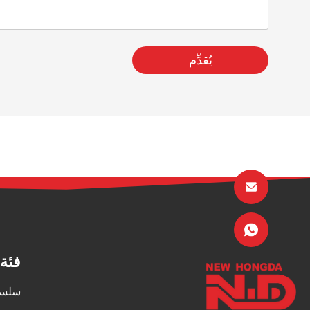
يُقدِّم
فئة 
سلسل