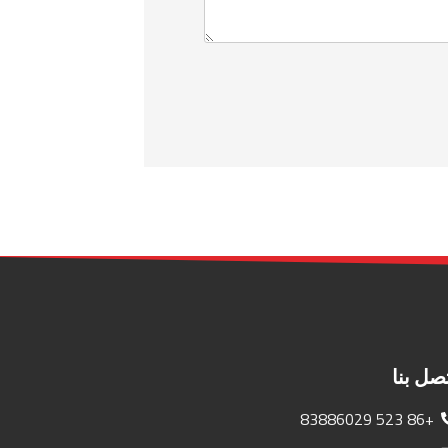
صل بنا
+86 523 83886029