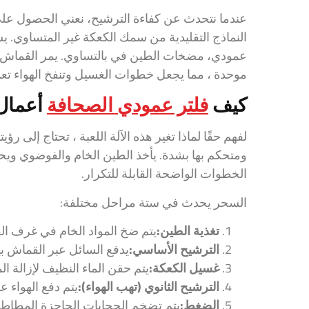
عندما نتحدث عن كفاءة الترشيح، نعني الحصول على ا
النماذج التقليدية من سمك الكعكة غير المتساوي. يس
عمودي، مضخات الطين في بالتساوي. يمر القماش أف
موحدة ، مما يجعل خطوات الغسيل وتنفخ الهواء تع
كيف
فلتر عمودي الصحافة
أعمال: ع
لفهم حقًا لماذا تغير هذه الآلة اللعبة ، تحتاج إلى ر
ومتحكم بها بشدة. يأخذ الطين الخام والفوضوي ويح
الخطوات الواضحة القابلة للتكرار.
السحر يحدث في ستة مراحل مختلفة:
تغذية الطين:
يتم ضخ المواد الخام في غرف الف
الترشيح الأساسي:
يدفع السائل عبر القماش بين
غسيل الكعكة:
يتم حقن الماء النظيف لإزالة المو
الترشيح الثانوي (تهب الهواء):
يتم دفع الهواء 
الضغط:
يتم تضخم الحجابات الحاجزة المطاط