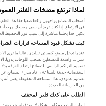
لماذا ترتفع مضخات الفلتر العمودية 
أصحاب المصانع يواجهون واقعا صعبا حقا هذا العام.
في الارتفاع. إذا كنت تريد أن يبقى مصنعك مربحاً
بكثير. هذا يجلبنا مباشرة إلى سبب فوز التخطيط الع
كيف تشكل قيود المساحة قرارات الشراء
عندما تدخل مصنع كيميائي تقليدي، غالبا ما ترى آل
ممرات واسعة للمشغلين لسحب اللوحات يدويا. آلات
تصميم التراكم الرأسي للصفائح ارتفاع الغرفة بدلاً
استقصائية حديثة للصناعة ، أفاد مدراء المصانع عن 
تصميم عمودي. هذا المساحة المحفوظة يعني أنه ي
من الخرسانة الجديدة.
الطلب على كعك فلتر المجفف
الطين الرطب مكلف بشكل لا يصدق لسحب بعيدا. شر