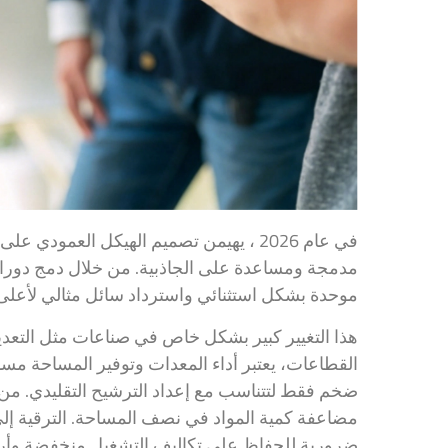
في عام 2026 ، يهيمن تصميم الهيكل العم
مدمجة ومساعدة على الجاذبية. من خلال دمج دورات 
موحدة بشكل استثنائي واسترداد سائل مثالي لأعلى 
هذا التغيير كبير بشكل خاص في صناعات مثل التعدي
القطاعات، يعتبر أداء المعدات وتوفير المساحة مسألة 
ضخم فقط لتتناسب مع إعداد الترشيح التقليدي. من خل
مضاعفة كمية المواد في نصف المساحة. الترقية إل
ضرورية للحفاظ على تكاليف التشغيل منخفضة وأرقام