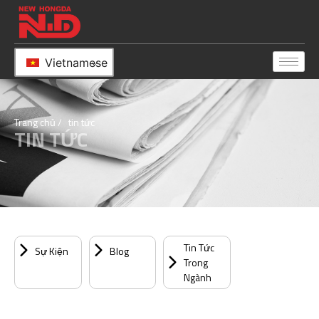
Vietnamese
Trang chủ
/ tin tức
TIN TỨC
Tin Tức
Sự Kiện
Blog
Trong
Ngành