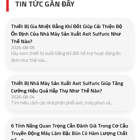
TIN TỨC GẦN ĐÂY
Thiết Bị Gia Nhiệt Bằng Khí Đốt Giúp Cải Thiện Độ
Ổn Định Của Nhà Máy Sản Xuất Axit Sulfuric Như
Thế Nào?
2026-08-05
Hãy xem thiết bị sưởi bằng khí đốt hỗ trợ hoạt động ổn
định như thế nào...
Thiết Bị Nhà Máy Sản Xuất Axit Sulfuric Giúp Tăng
Cường Hiệu Quả Hấp Thụ Như Thế Nào?
2026-08-04
Tìm hiểu cách các nhà phân phối axit, máy phun và...
6 Tính Năng Quan Trọng Cần Đánh Giá Trong Cơ Cấu
Truyền Động Máy Làm Đặc Bùn Có Hàm Lượng Chất