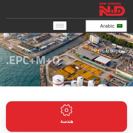
Arabic
الرئيسية
/ EPC M O
EPC+M+O.
هندسة