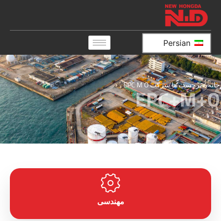
Persian
خانه
/ برچسب ها شرکت EPC M O
EPC+M+O
مهندسی