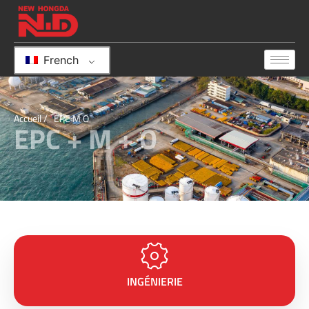
French
Accueil
/ EPC M O
EPC + M + O
INGÉNIERIE