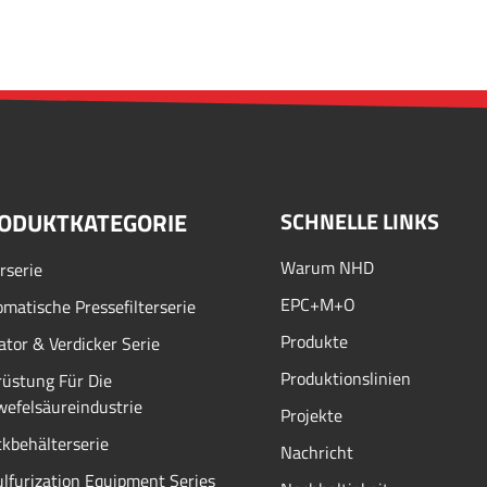
ODUKTKATEGORIE
SCHNELLE LINKS
Warum NHD
erserie
EPC+M+O
matische Pressefilterserie
Produkte
ator & Verdicker Serie
Produktionslinien
üstung Für Die
efelsäureindustrie
Projekte
kbehälterserie
Nachricht
lfurization Equipment Series