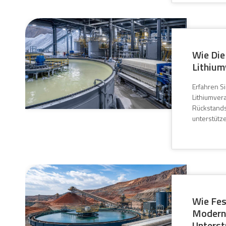
Wie Die
Lithium
Erfahren S
Lithiumver
Rückstands
unterstütz
Wie Fes
Moderni
Unterst