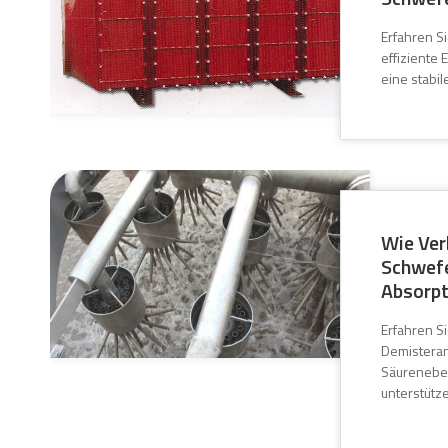
Erfahren Si
effiziente
eine stabi
Wie Ver
Schwefe
Absorpt
Erfahren Si
Demisteran
Säurenebel
unterstütz