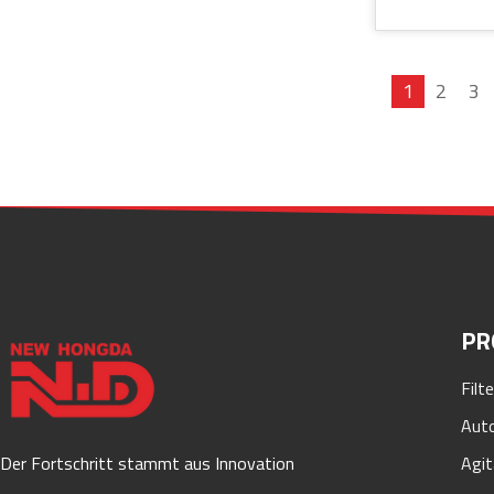
1
2
3
PR
Filt
Auto
Der Fortschritt stammt aus Innovation
Agit