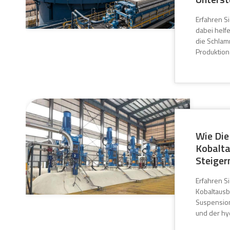
Erfahren S
dabei helfe
die Schlam
Produktion
Wie Die
Kobalta
Steiger
Erfahren S
Kobaltausb
Suspension
und der hyd