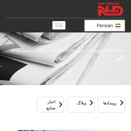
Persian
خانه
/
2025
/
جمعه, 23 ژانویه 2026 10:50:09 0000
/ برچسب ها 30
خبر
اخبار
رویدادها
وبلاگ
صنایع