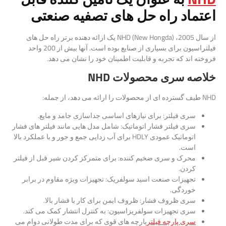
اعتماد راه حل های تصفیه صنعتی
از سال 2005، NHD (New Hongda) یک ارائه دهنده برتر راه حل های
فیلتراسیون برای بسیاری از صنایع بوده است. آنها بیش از 200 واحد
فروخته اند که تجربه و قابلیت اطمینان خود را نشان می دهد.
خلاصه سری محصولات NHD
NHD طیف گسترده ای از محصولات را ارائه می دهد، از جمله:
سری فیلتر: برای نیازهای اساسی جداسازی جامد و مایع.
سری فیلتر فشار اتوماتیک: شامل مدل هایی مانند فیلتر های فشار
اتوماتیک عمودی HDLY برای آب زدایی جمع و جور و با عملکرد بالا
است.
محرک و سری ضخیم کننده: برای متمرکز کردن شیر قبل از فیلتر
کردن.
تجهیزات صنعت اسید سولفریک: تجهیزات ویژه مقاوم در برابر
خوردگی.
سری ظروف فشار: ظروف ایمن برای کار با فشار بالا.
سری تجهیزات سولفریزاسیون: به کنترل انتشار کمک می کند.
سری پارچه فیلتر
پارچه های قوی که برای مدت طولانی دوام می