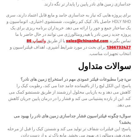
جداسازی زمین های نادر پایین را پایدار تر نگه دارند.
برای پروژه هایی که نیاز به جداسازی جامد و مایع قابل اعتماد دارند، سری
HDLY NHD حاصل بالا، کیک کم رطوبت، شستشوی اختیاری، اتوماسیون و
یک ساختار جمع و جور را ارائه می دهد. خریداران برنامه ریزی برای یک
پروژه جدید زمین نادر یا هیدرومتالورژی می توانند در حال حاضر با ما
تماس بگیرند
sales@chinanhd.com
یا از طریق
واتساپ 86
1366732427
برای بحث در مورد شرایط آشپزی، اهداف فیلتراسیون و
انتخاب تجهیزات مناسب.
سوالات متداول
س: چرا
مطبوعات فیلتر عمودی مهم در استخراج زمین های نادر؟
پاسخ: این الکل لیچ را از باقیمانده جامد جدا می کند، رطوبت کیک را
کاهش می دهد و به بازیابی محلول ارزشمند از طریق شستشو کمک می
کند. این از بازده پشتیبانی می کند و فشار را در درمان پایین جریان کاهش
می دهد.
سوال: چگونه فیلتراسیون فشار جداسازی زمین های نادر را بهبود می
بخشد؟
پاسخ: این فیلترات شفاف تر تولید می کند و شستن کیک را قبل از مرحله
بعدی هیدرومتالورژی بهبود می بخشد. مایع پاک تر و از دست دادن