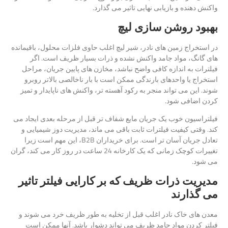
واکنش دهنده و بازیابی نهایی تاثیر می گذارد.
بهبود روشن سازی لیچ
در استخراج زمین های نادر، شیر لیچ اغلب حاوی فلزات محلول، باقیمانده
های گانگ، مواد جامد واکنش نشده و ذرات بسیار ظریف است. اگر
فیلترات به اندازه کافی واضح نباشد، مخازن های پایین جریان، مراحل
استخراج یا واحدهای بارندگی ممکن است با بار ناخالصی بالاتر روبرو
شوند. این می تواند منجر به رکود آهسته تر، واکنش های ناپایدار و تمیز
کردن اضافی شود.
فیلتراسیون خوب یک جریان مایع شفاف تر قبل از مرحله بعدی ایجاد می
کند. وقتی کیفیت فیلترات ثابت باقی می ماند، مدیریت دوز شیمیایی و
تعادل جریان آسان تر است. برای خریداران B2B، این مهم است زیرا
تغییرات کوچک زمانی که یک کارخانه 24 ساعت در روز کار می کند، گران
می شود.
مدیریت ذرات ظریف که بر کارایی فیلتر تاثیر
می گذارند
معدن های خاک نادر اغلب قبل از تخلیه به طور ظریف خرد می شوند و
فیلتر کردن مواد جامد ظریف می تواند دشوار باشد. آنها ممکن است