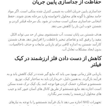
حفاظت از جداسازی پایین جریان
جداسازی پایین جریان اغلب به شیمی کنترل شده متکی است. اگر مواد
جامد معلق یا گونه های محلول ناخواسته وارد مرحله بعدی شوند، حفظ
انتخابی جداسازی ممکن است سخت تر شود. یک مرحله فیلتر کردن و
شستن خوب این بار را کاهش می دهد.
هدف شستن بی پایان نیست. آب شستشوی بیش از حد می تواند الکل
مفید را رقیق کند و تقاضای تبخیر یا غلظت را افزایش دهد. هدف شستن
کارآمد: شستن به اندازه کافی برای بازیابی مایعات و حذف ناخالصیات،
بدون ایجاد مشکلات تعادل آب.
کاهش از دست دادن فلز ارزشمند در کیک
فیلتر
بازیابی فلز زمانی بهبود می یابد که مایع گیر شده در کیک کاهش یابد و به
فرآیند بازگردد. به همین دلیل، خریداران باید به ساختار کیک، توزیع
شستشو و عملکرد خشک کردن هوا توجه کنند. یک کیک ترک شده ممکن
است اجازه دهد مایع شستشو از طریق کانال های آسان عبور کند و جیب
های محلول ارزشمند را پشت سر بگذارد.
تجهیزات NHD اجازه می دهد تا یک فرآیند شستشو را با توجه به نیازهای