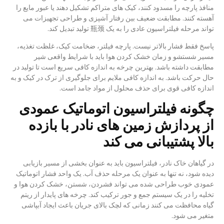
منافذ پارچه را مسدود کنند، کیک های متراکم تشکیل دهند یا عبور مایع را
آهسته کنند. مطابقت ضعیف بین رفتار آشپزی و طراحی تجهیزات می
تواند مرحله فیلتراسیون عادی را به یک 瓶颈 تولید تبدیل کند.
پاسخ فقط فشار بالاتر نیست. پارچه فیلتر، ضخامت کیک، غلظت تغذیه،
مسیر شستشو و زمان خشک کردن هوا باید با شرایط واقعی شیر
مطابقت داشته باشد. بهترین چرخه به اندازه کافی سریع است تا تولید در
حال حرکت باشد. به اندازه کافی ملایم برای جلوگیری از ترک در کیک و به
اندازه کافی قوی برای حذف محلول از مواد جامد است.
چگونه فیلتراسیون اتوماتیک عمودی
از پردازش زمین های نادر با بازده
بالا پشتیبانی می کند
در گیاهان خاک نادر، فیلتراسیون باید به عنوان بخشی از مسیر بازیابی
دیده شود، نه تنها به عنوان یک مرحله حذف آب. یک واحد فشار اتوماتیک
عمودی خوب طراحی شده می تواند فشردن، شستن، خشک کردن هوا و
تخلیه را در یک سیستم جمع و جور ترکیب کند. چرخه های پایدار از ریتم
گیاه محافظت می کنند زمانی که لچک بالای جریان باعث ایجاد آبپاشی
متغیر می شود.