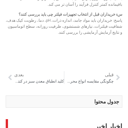
باقیمانده کمتر کنترل فرآیند را آسان تر می کند.
س: خریداران قبل از انتخاب تجهیزات فیلتر چی باید بررسی کنند؟
پاسخ: خریداران باید مواد جامد، اندازه ذرات، pH، دما، رطوبت کیک هدف،
شفافیت فیلترات، نیازهای شستشوی، ظرفیت روزانه، سطح اتوماسیون
و نتایج آزمایش آزمایشی را بررسی کنند.
قبلی
بعدی
چگونگی مقایسه انواع محرک و پیدا کردن بهترین مناسب برای گیاه خود
کلید انطباق معدن سبز در کنترل زباله های 2026 چیست؟
جدول محتوا
اخبار اخیر