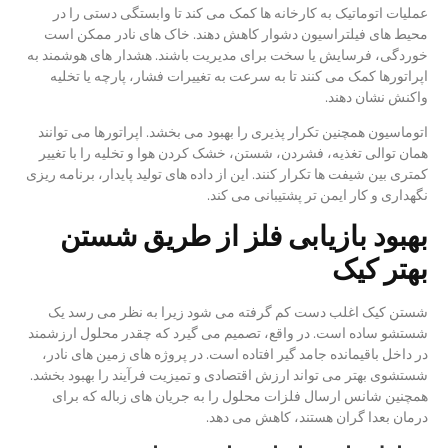
عملیات اتوماتیک به کارخانه ها کمک می کند تا وابستگی دستی را در
محیط های فیلتراسیون دشوار کاهش دهند. خاک های نادر ممکن است
خوردگی، فرسایش یا سخت برای مدیریت باشند. هشدار های هوشمند به
اپراتورها کمک می کنند تا به سرعت به تغییرات فشار، پارچه یا تخلیه
واکنش نشان دهند.
اتوماسیون همچنین تکرار پذیری را بهبود می بخشد. اپراتورها می توانند
همان توالی تغذیه، فشردن، شستن، خشک کردن هوا و تخلیه را با تغییر
کمتری بین شیفت ها تکرار کنند. این از داده های تولید پایدار، برنامه ریزی
نگهداری و کار ایمن تر پشتیبانی می کند.
بهبود بازیابی فلز از طریق شستن
بهتر کیک
شستن کیک اغلب دست کم گرفته می شود زیرا به نظر می رسد یک
شستشو ساده است. در واقع، تصمیم می گیرد که چقدر محلول ارزشمند
در داخل باقیمانده جامد گیر افتاده است. در پروژه های زمین های نادر،
شستشوی بهتر می تواند ارزش اقتصادی و تمیزیت فرآیند را بهبود بخشد.
همچنین شانس ارسال فلزات محلول را به جریان های زباله که برای
درمان بعدا گران هستند، کاهش می دهد.