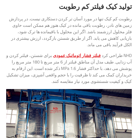
تولید کیک فیلتر کم رطوبت
رطوبت کم کیک تنها در مورد آسان تر کردن دستکاری نیست. در پردازش
زمین های نادر، رطوبت باقی مانده در کیک هنوز هم ممکن است حاوی
فلز محلول ارزشمند باشد. اگر این محلول با باقیمانده ها ترک شود،
بازیابی کاهش می یابد. اگر از طریق شستن بازگردد، ارزش بیشتری در
الکل فرآیند باقی می ماند.
NHD طراحی کرد
فیلتر فشار اتوماتیک عمودی
برای شستن، فیلتر کردن و
آب زدایی. طیف مدل آن مناطق فیلتر از 6 متر مربع تا 180 متر مربع را
پوشش می دهد، با حداکثر فشار 1.6 MPa ذکر شده است. این ارقام به
خریداران کمک می کند تا ظرفیت را با حجم واقعی آشپزی، میزان تشکیل
کیک و کیفیت شستشوی مورد نیاز مقایسه کنند.