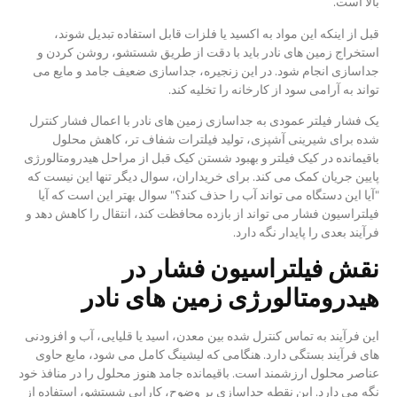
بالا است.
قبل از اینکه این مواد به اکسید یا فلزات قابل استفاده تبدیل شوند،
استخراج زمین های نادر باید با دقت از طریق شستشو، روشن کردن و
جداسازی انجام شود. در این زنجیره، جداسازی ضعیف جامد و مایع می
تواند به آرامی سود از کارخانه را تخلیه کند.
یک فشار فیلتر عمودی به جداسازی زمین های نادر با اعمال فشار کنترل
شده برای شیرینی آشپزی، تولید فیلترات شفاف تر، کاهش محلول
باقیمانده در کیک فیلتر و بهبود شستن کیک قبل از مراحل هیدرومتالورژی
پایین جریان کمک می کند. برای خریداران، سوال دیگر تنها این نیست که
"آیا این دستگاه می تواند آب را حذف کند؟" سوال بهتر این است که آیا
فیلتراسیون فشار می تواند از بازده محافظت کند، انتقال را کاهش دهد و
فرآیند بعدی را پایدار نگه دارد.
نقش فیلتراسیون فشار در
هیدرومتالورژی زمین های نادر
این فرآیند به تماس کنترل شده بین معدن، اسید یا قلیایی، آب و افزودنی
های فرآیند بستگی دارد. هنگامی که لیشینگ کامل می شود، مایع حاوی
عناصر محلول ارزشمند است. باقیمانده جامد هنوز محلول را در منافذ خود
نگه می دارد. این نقطه جداسازی بر وضوح، کارایی شستشو، استفاده از