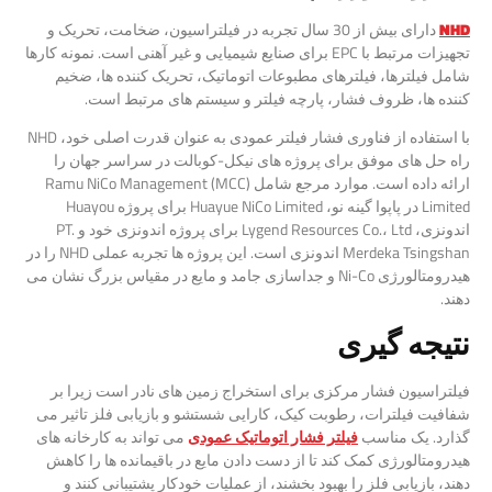
NHD
دارای بیش از 30 سال تجربه در فیلتراسیون، ضخامت، تحریک و
تجهیزات مرتبط با EPC برای صنایع شیمیایی و غیر آهنی است. نمونه کارها
شامل فیلترها، فیلترهای مطبوعات اتوماتیک، تحریک کننده ها، ضخیم
کننده ها، ظروف فشار، پارچه فیلتر و سیستم های مرتبط است.
با استفاده از فناوری فشار فیلتر عمودی به عنوان قدرت اصلی خود، NHD
راه حل های موفق برای پروژه های نیکل-کوبالت در سراسر جهان را
ارائه داده است. موارد مرجع شامل Ramu NiCo Management (MCC)
Limited در پاپوا گینه نو، Huayue NiCo Limited برای پروژه Huayou
اندونزی، Lygend Resources Co.، Ltd برای پروژه اندونزی خود و PT.
Merdeka Tsingshan اندونزی است. این پروژه ها تجربه عملی NHD را در
هیدرومتالورژی Ni-Co و جداسازی جامد و مایع در مقیاس بزرگ نشان می
دهند.
نتیجه گیری
فیلتراسیون فشار مرکزی برای استخراج زمین های نادر است زیرا بر
شفافیت فیلترات، رطوبت کیک، کارایی شستشو و بازیابی فلز تاثیر می
گذارد. یک مناسب
فیلتر فشار اتوماتیک عمودی
می تواند به کارخانه های
هیدرومتالورژی کمک کند تا از دست دادن مایع در باقیمانده ها را کاهش
دهند، بازیابی فلز را بهبود بخشند، از عملیات خودکار پشتیبانی کنند و