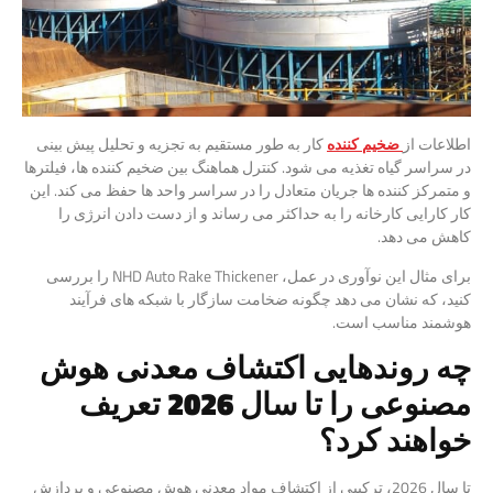
اطلاعات از
ضخیم کننده
کار به طور مستقیم به تجزیه و تحلیل پیش بینی
در سراسر گیاه تغذیه می شود. کنترل هماهنگ بین ضخیم کننده ها، فیلترها
و متمرکز کننده ها جریان متعادل را در سراسر واحد ها حفظ می کند. این
کار کارایی کارخانه را به حداکثر می رساند و از دست دادن انرژی را
کاهش می دهد.
برای مثال این نوآوری در عمل، NHD Auto Rake Thickener را بررسی
کنید، که نشان می دهد چگونه ضخامت سازگار با شبکه های فرآیند
هوشمند مناسب است.
چه روندهایی اکتشاف معدنی هوش
مصنوعی را تا سال 2026 تعریف
خواهند کرد؟
تا سال 2026، ترکیبی از اکتشاف مواد معدنی هوش مصنوعی و پردازش