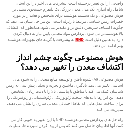
واضحی از این تغییر برجسته است. پیشرفت های اخیر در این استان
شامل راه اندازی یک مدل معدن بزرگ، یک پلتفرم جستجوی مبتنی بر
هوش مصنوعی و یک سیستم هوشمند برای تشخیص و هشدار در مورد
خطرات زمین شناسی مرتبط با زلزله است. این مراحل نشان می دهد که
چگونه اکتشاف سریعتر، دقیق تر و مفیدتر می شود. همانطور که اکتشاف
بالا هوشمندتر می شود، پردازش مواد معدنی پایین نیاز به دنبال کردن
دارد. به همین دلیل است
NHD
به پیشرفت با گزینه های تجهیزات هوشمند
بهتر ادامه می دهد.
هوش مصنوعی چگونه چشم انداز
اکتشاف معدن را تغییر می دهد؟
هوش مصنوعی (AI) شیوه یافتن و توسعه منابع معدنی را به شیوه های
اساسی تغییر می دهد. یادگیری ماشین و تجزیه و تحلیل پیش بینی به زمین
شناسان کمک می کند تا مناطق با پتانسیل بالا را با دقت زیادی تشخیص
دهند. این ابزارها داده های سخت ژئولوژیکی، ژئوشیمیایی و ژئوفیزیکی را
برای ساخت مدل هایی که نقاط احتمالی معدنی سازی را نشان می دهند،
مدیریت می کنند.
راه حل های پردازش معدنی هوشمند NHD با این تغییر به خوبی کار می
کنند. آنها اطمینان حاصل می کنند که پس از پیدا کردن سپرده ها، عملیات