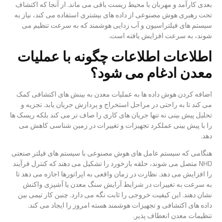
بعدی کارآمد و مهربان با محیط زیست باقی می ماند. از آنجا که اکتشاف
تحت رهبری هوش مصنوعی از داده های بیشتری استفاده می کند، نیاز به
سیستم های فیلتراسیون و آب زدایی هوشمند که به سرعت تنظیم می
شوند، به سرعت افزایش یافته است.
اطلاعات اطلاعات چگونه با عملیات
معدن ادغام می شود؟
اضافه کردن هوش داده ها به عملیات معدن به بینش های اکتشافی کمک
می کند تا به راحتی در مراحل استخراج و پردازش جریان یابد. تجزیه و
تحلیل پیش بینی نه تنها جریان های کاری را صاف تر می کند بلکه ریسک ها
را با پیش بینی عملکرد تجهیزات و تغییرات در زمین شناسی کاهش می
دهد.
هنگامی که سیستم عامل های هوش مصنوعی با سیستم های فیلتر صنعتی
NHD متصل می شوند، حلقه بازخورد را تشکیل می دهند که کنترل فرآیند
را افزایش می دهد. نظارت در زمان واقعی به اپراتورها اجازه می دهد تا
به سرعت به تغییرات در شرایط آرایش سنگ معدن یا آشپزی واکنش
نشان دهند. این کیفیت خروجی را ثابت نگه می دارد. چنین کار تیمی بین
داده های اکتشافی و تجهیزات هوشمند هسته امروز را ایجاد می کند.
تنظیمات معدن انعطاف پذیر.