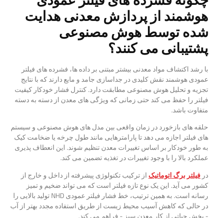
هوشمند از پردازش معدنی هدایت
شده توسط هوش مصنوعی
پشتیبانی می کنند؟
با رشد اکتشاف مواد معدنی بیشتر مبتنی بر داده ها، فشرده های فیلتر
عمودی هوشمند نقش کلیدی در جداسازی جامد و مایع دارند که با نتایج
تجزیه و تحلیل هوش مصنوعی مطابقت دارد. کنترل فشار خودکار کیفیت
فیلتر را حفظ می کند حتی زمانی که ویژگی های معدن از دسته به دسته
متفاوت باشد.
حلقه های بازخورد در زمان واقعی بین مدل های هوش مصنوعی و سیستم
های فیلتر اجازه می دهد تا پارامترهایی مانند طول چرخه یا ضخامت کیک
به طور خودکار بر اساس تغییرات معدن تنظیم شوند. این انعطاف پذیری
عملکرد بالا را با وجود تغییرات در تغذیه تضمین می کند.
در
فیلتر برگ اتوماتیک
از ترکیب تکنولوژی پیشرفته از داخل و خارج از
کشور می آید. این یک نوع تازه فیلتر است که می تواند ضخیم و تمیز
رسانه است. به همین ترتیب، خط فشار فیلتر عمودی NHD تولید بالایی را
در حالی که کاهش آسیب محیط زیست از طریق استفاده مجدد بهتر از آب
- بخش حیاتی از کار معدن سبز - فراهم می کند.