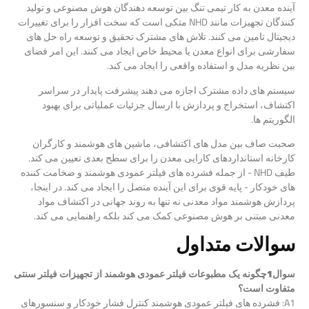
آینده معدن به کار تیمی تنگ بین توسعه دهندگان هوش مصنوعی و تولید
کنندگان تجهیزات مانند NHD متکی است که سخت افزار را برای تغییرات
دیجیتال تامین می کنند. تلاش های مشترک تحقیق و توسعه راه حل های
سفارشی برای انواع معدن یا محیط خاص ایجاد می کنند. این امر فضای
بین نظریه مدل و استفاده واقعی را ایجاد می کند.
سیستم های داده مشترک اجازه می دهند پیشرفت پایدار در سراسر
اکتشاف، استخراج و پردازش با ارسال جزئیات عملیاتی برای بهبود
الگوریتم ها.
صحبت صاف بین مدل های اکتشافی، ماشین های هوشمند و کارگران
کارخانه استانداردهای کارایی معدن را برای سطح بعدی تعیین می کند.
طیف NHD - از جمله فشرده های فیلتر عمودی هوشمند و ضخامت کننده
های خودکار - پایه قوی برای این آینده متصل را ایجاد می کند. در اینجا،
پردازش هوشمند مواد معدنی نه تنها به روند جهانی در اکتشاف مواد
معدنی مبتنی بر هوش مصنوعی کمک می کند بلکه راهنمایی می کند.
سوالات متداول
سوال
1
چگونه یک مطبوعات فیلتر عمودی هوشمند از تجهیزات فیلتر سنتی
متفاوت است؟
A1: فشرده های فیلتر عمودی هوشمند کنترل فشار خودکار و سنسورهای