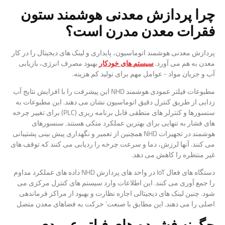
چرا پردازش معدنی هوشمند ستون
فقرات معدن مدرن است؟
پردازش معدنی هوشمند اتوماسیون، پایداری و لینک های دیجیتال را در کار
معدن به هم می آورد.
سیستم های خودکار
بهبود مصرف انرژی، بازیابی
آب و جریان مواد - عوامل مهم برای تولید کم هزینه.
مطبوعات فیلتر عمودی هوشمند NHD این پیشرفت را با افزایش نتایج آب
زدایی از طریق کنترل دقیق اتوماسیون نشان می دهند. این مطبوعات به
سنسورها و کنترلر های منطقی قابل برنامه ریزی (PLC) برای تغییر چرخه
های فشار به تنهایی برای بهترین عملکرد متکی هستند. سنسورهای
هوشمند در تجهیزات NHD همچنین از تعمیر و نگهداری پیش بینی پشتیبانی
می کنند. آنها لرزش، دما و سرعت چرخه را ردیابی می کنند که توقف های
غیر منتظره را کاهش می دهد.
دستگاه های فعال IoT در واحد های پردازش NHD داده های عملکرد مداوم
را جمع آوری می کنند. این اطلاعات وارد سیستم های کنترل مرکزی می
شود. چنین لینک های دیجیتالی اجازه نظارت و بهبود از مراکز فرماندهی
اصلی را می دهند. این مطابق با صنعت’ حرکت به فضاهای معدن متصل
چگونه فشرده های فیلتر عمودی