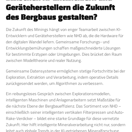
Geräteherstellern die Zukunft
des Bergbaus gestalten?
Die Zukunft des Minings hängt von enger Teamarbeit zwischen KI-
Entwicklern und Geräteherstellern wie NHD ab, die die Hardware für
den digitalen Wandel liefern. Gemeinsame Forschungs- und
Entwicklungsbemühungen schaffen maßgeschneiderte Lösungen
für bestimmte Erztypen oder Umgebungen. Dies brücket den Raum
zwischen Modelltheorie und realer Nutzung.
Gemeinsame Datensysteme ermöglichen stetige Fortschritte bei der
Exploration, Extraktion und Verarbeitung, indem operative Details
zurückgesendet werden, um Algorithmen zu verbessern.
Ein reibungsloses Gespräch zwischen Explorationsmodellen,
intelligenten Maschinen und Anlagenarbeitern setzt Maßstäbe für
die nächste Ebene der Bergbaueffizienz. Das Sortiment von NHD –
einschließlich seiner intelligenten vertikalen Filterpressen und Auto-
Rake-Verdicker – bildet eine starke Grundlage für diese vernetzte
Zukunft. Hier hilft intelligente Mineralverarbeitung nicht nur, sondern
leitet auch globale Trends in der KI-getriebenen Mineralforschung.