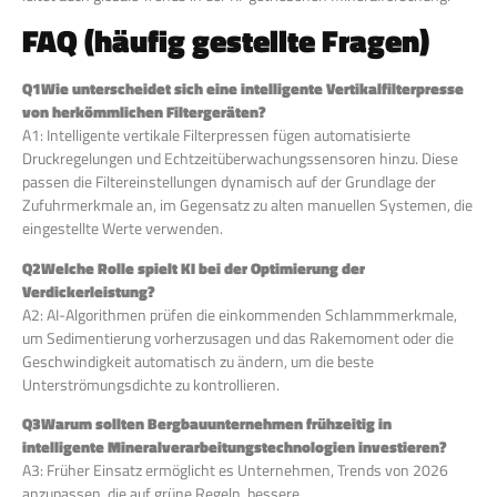
FAQ (häufig gestellte Fragen)
Q
1
Wie unterscheidet sich eine intelligente Vertikalfilterpresse
von herkömmlichen Filtergeräten?
A1: Intelligente vertikale Filterpressen fügen automatisierte
Druckregelungen und Echtzeitüberwachungssensoren hinzu. Diese
passen die Filtereinstellungen dynamisch auf der Grundlage der
Zufuhrmerkmale an, im Gegensatz zu alten manuellen Systemen, die
eingestellte Werte verwenden.
Q
2
Welche Rolle spielt KI bei der Optimierung der
Verdickerleistung?
A2: AI-Algorithmen prüfen die einkommenden Schlammmerkmale,
um Sedimentierung vorherzusagen und das Rakemoment oder die
Geschwindigkeit automatisch zu ändern, um die beste
Unterströmungsdichte zu kontrollieren.
Q
3
Warum sollten Bergbauunternehmen frühzeitig in
intelligente Mineralverarbeitungstechnologien investieren?
A3: Früher Einsatz ermöglicht es Unternehmen, Trends von 2026
anzupassen, die auf grüne Regeln, bessere