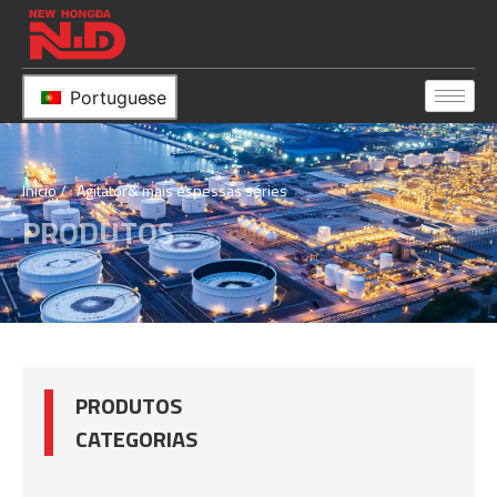
Portuguese
Início
/ Agitator& mais espessas séries
PRODUTOS
PRODUTOS
CATEGORIAS