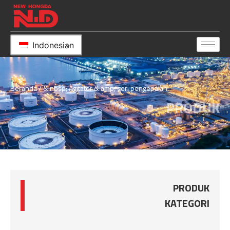
Indonesian
Beranda
/ & nbsp; Agitator & amp; seri pengepalan
PRODUK
PRODUK
KATEGORI