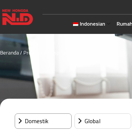
Indonesian
Ruma
Beranda
/
Proyek
/ & nbsp; Domestik
Domestik
Global