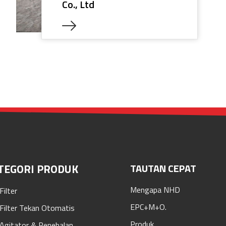
Co., Ltd
TEGORI PRODUK
TAUTAN CEPAT
Mengapa NHD
Filter
EPC+M+O.
 Filter Tekan Otomatis
Produk
 Agitator & Penebalan