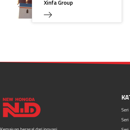
Xinfa Group
KA
Seri 
Seri
Kemajuan berasal dari inovasi
Seri