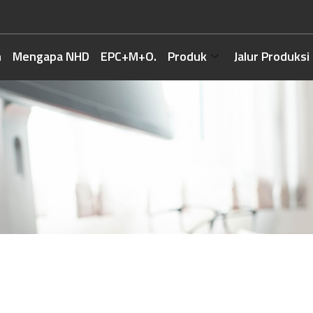
h
Mengapa NHD
EPC+M+O.
Produk
Jalur Produksi