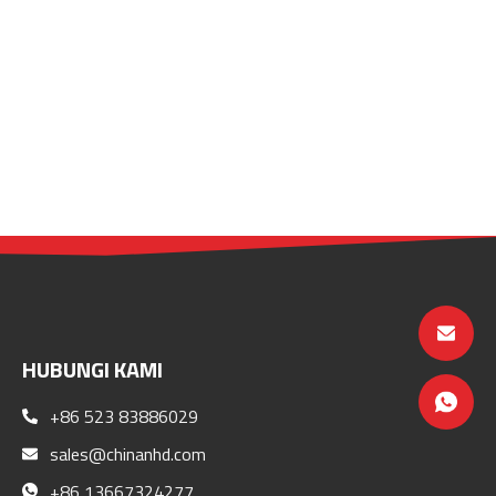
HUBUNGI KAMI
+86 523 83886029
sales@chinanhd.com
+86 13667324277