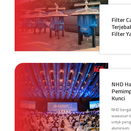
Filter 
Terjeba
Filter Y
NHD Had
Pemimpi
Kunci
NHD bergab
wawasan t
untuk peng
aluminium.