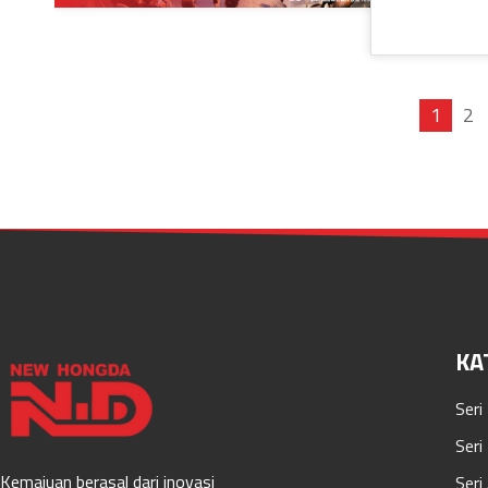
1
2
KA
Seri 
Seri
Kemajuan berasal dari inovasi
Seri