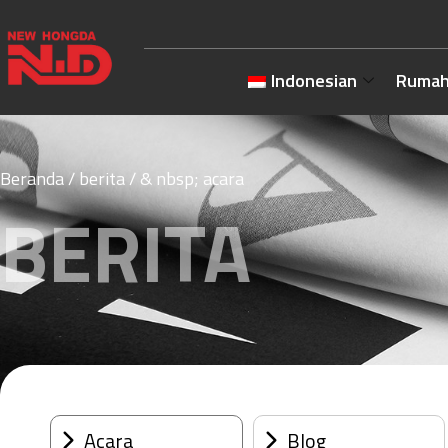
Indonesian
Ruma
Beranda
/
berita
/ & nbsp; acara
BERITA
Acara
Blog