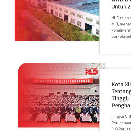
Untuk 
NHD telah s
MIIT, mena
komitmenny
berkelanju
Kota X
Tentang
Tinggi
Penghar
Jiangsu NHD
Perusahaan
"10 Perusa