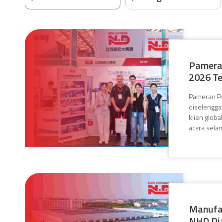
Pameran
2026 Te
Pameran Pe
diselengga
klien glob
acara selan
Manufa
NHD Dia