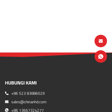
HUBUNGI KAMI
+86 523 83886029
sales@chinanhd.com
+86 13667324277