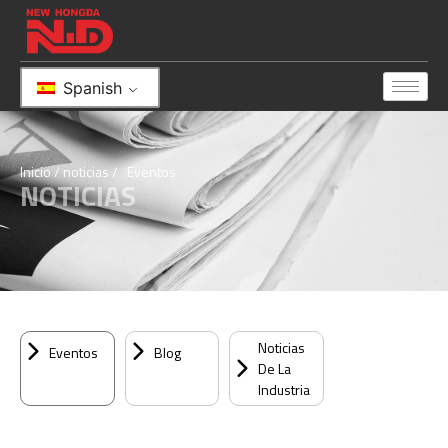
ita
Spanish
Inicio
/
noticias
/ Eventos
NOTICIAS
Noticias
Eventos
Blog
De La
Industria