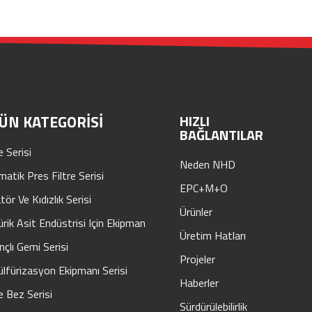
ÜN KATEGORISI
HIZLI
BAĞLANTILAR
e Serisi
Neden NHD
atik Pres Filtre Serisi
EPC+M+O
tör Ve Kıdızlık Serisi
Ürünler
ürik Asit Endüstrisi Için Ekipman
Üretim Hatları
nçlı Gemi Serisi
Projeler
lfürizasyon Ekipmanı Serisi
Haberler
re Bez Serisi
Sürdürülebilirlik