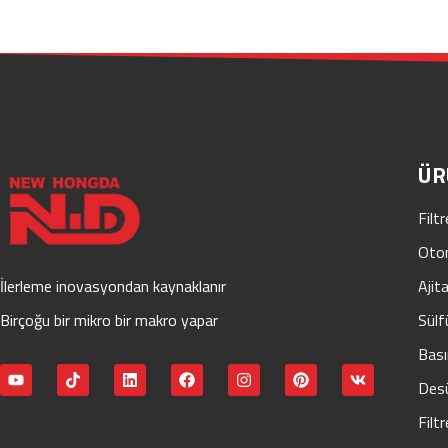
ÜR
Filtr
Otom
İlerleme inovasyondan kaynaklanır
Ajita
Birçoğu bir mikro bir makro yapar
Sülf
Bası
Desü
Filt