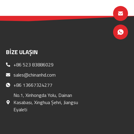
BIZE ULAŞIN
+86 523 83886029
sales@chinanhd.com
+86 13667324277
No.1, Xinhongda Yolu, Dainan
Kasabası, Xinghua Şehri, Jiangsu
Eyaleti