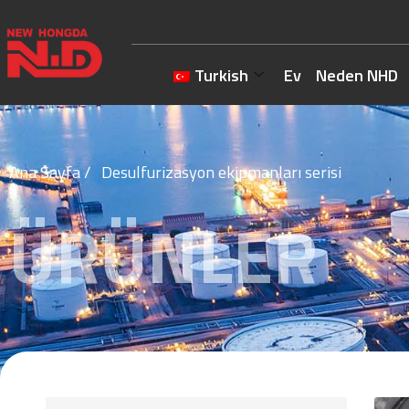
Turkish
Ev
Neden NHD
Ana Sayfa
/ Desulfurizasyon ekipmanları serisi
ÜRÜNLER