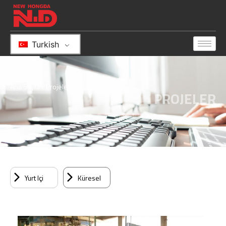
Turkish
Ana Sayfa
/
Projeler
/ Küresel
PROJELER
Yurt Içi
Küresel