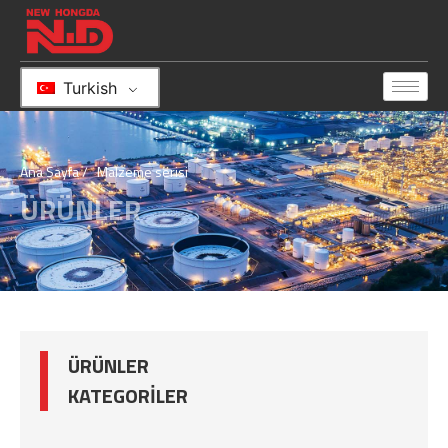
Turkish
Ana Sayfa
/ Malzeme serisi
ÜRÜNLER
ÜRÜNLER
KATEGORILER