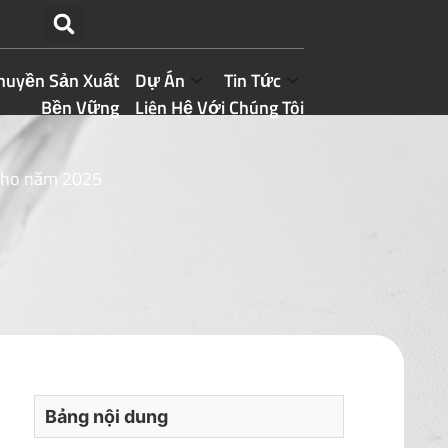
huyền Sản Xuất
Dự Án
Tin Tức
Bền Vững
Liên Hệ Với Chúng Tôi
 cho năm 2025
Bảng nội dung