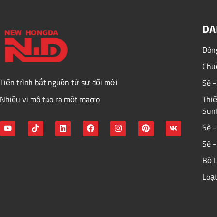
DA
Dòn
Chuỗ
Tiến trình bắt nguồn từ sự đổi mới
Sê -
Nhiều vi mô tạo ra một macro
Thiế
Sunf
Sê -
Sê -
Bộ L
Loạt