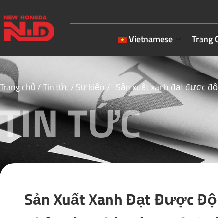
Vietnamese
Trang 
Trang chủ
/
Tin tức
/
Sự kiện
/ Sản xuất xanh đạt được độ
TIN TỨC
Sản Xuất Xanh Đạt Được Đ