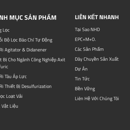
NH MỤC SẢN PHẨM
LIÊN KẾT NHANH
Tại Sao NHD
g Lọc
EPC+M+O.
i Bộ Lọc Báo Chí Tự Động
Các Sản Phẩm
ri Agitator & Didanener
Dây Chuyền Sản Xuất
t Bị Cho Ngành Công Nghiệp Axit
uric
Dự Án
ri Tàu Áp Lực
Tin Tức
ri Thiết Bị Desulfurization
Bền Vững
ọc Loạt Vải
Liên Hệ Với Chúng Tôi
 Vật Liệu