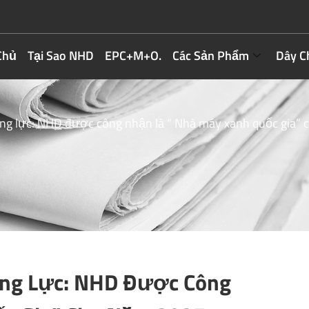
Chủ
Tại Sao NHD
EPC+M+O.
Các Sản Phẩm
Dây C
ng lực: NHD được công nhận là “ Nhà máy xanh quốc gia”
ộng Lực: NHD Được Công