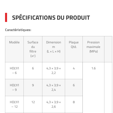
SPÉCIFICATIONS DU PRODUIT
Caractéristiques:
Modèle
Surface
Dimension
Plaque
Pression
du
m
Qté.
maximale
filtre
(L × L × H)
(MPa)
(㎡)
HDLY/I
6
4,3 × 3,9 ×
4
1.6
– 6
2,2
HDLY/I
9
4,3 × 3,9 ×
6
– 9
2,4
HDLY/I
12
4,3 × 3,9 ×
8
– 12
2,6