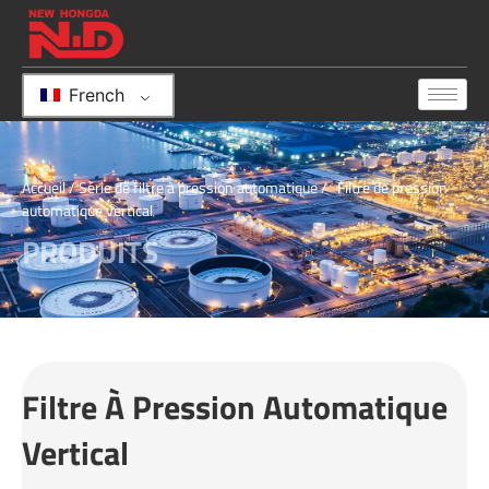
French
Accueil
/
Série de filtre à pression automatique
/ Filtre de pression
automatique vertical
PRODUITS
Filtre À Pression Automatique
Vertical