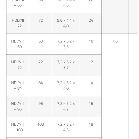
– 66
4,5
HDLY/II
72
5,6 × 4,4 ×
24
– 72
4,8
HDLY/III
60
7,2 × 5,2 ×
10
1.6
– 60
3,5
HDLY/III
72
7,2 × 5,2 ×
12
– 72
3,7
HDLY/III
84
7,2 × 5,2 ×
14
– 84
4,0
HDLY/III
96
7,2 × 5,2 ×
16
– 96
4,2
HDLY/III
108
7,2 × 5,2 ×
18
– 108
4,5