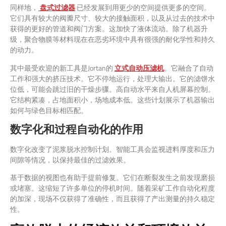
同样地，
盘式过滤器
已经发展到用更少的空间提供更多的空间。
它们具有较大的阀瓣尺寸、较大的接触面积，以及从过去的技术中
获得的更好的管道和阀门方案。这加快了液体流动。除了机器升
级，聚合物膜等材料现在在恶劣环境中具有很强的耐化学性和持久
的动力。
其中最受欢迎的新工具是Jortan的
立式自动压滤机
。它融合了自动
工作和强大的挤压技术。它不停地运行，处理大输出。它的滤饼水
位低，可能会跳过旧的干燥步骤。高自动水平来自人机屏幕控制。
它结构紧凑，占地面积小，场地成本低。这些计划展示了机器输出
如何与绿色目标相匹配。
数字化和过程自动化的作用
数字化改变了泥浆脱水控制计划。智能工具会监视进料厚度和压力
间隙等情况，以保持最佳的过滤效果。
基于数据的视图也有助于提前修复。它们在断裂发生之前发现磨损
或堵塞。这缩短了许多单位的停机时间。随着采矿工作自动化程度
的加深，现场不仅获得了准确性，而且获得了产出测量的持久稳定
性。