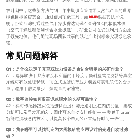
在计划中，这些新方法与到十年中期供应管道零天然气产量的世界
绿色目标紧密契合。通过使用顶级工具，如
NHD
根据其技术说
明，卧式压滤机通过空气干燥步骤达到磷石膏饼10%的极低水位
（空气干燥过程使滤饼含水量极低），矿业公司在资源利用方面处
于领先地位。他们通过现场团队共享的既定产出指标来实现绿色承
诺。
常见问题解答
Q1：是什么决定了真空或压力设备是否适合特定的采矿作业？
A1：选择取决于浆液浓度和所需的干燥度；倾斜盘式过滤器等真空
系统可有效处理稀浆，而立式压滤机等压力装置可实现较低的含水
量，适用于需要最少干燥能量的浓缩物。
Q2：数字监控如何提高泥浆脱水的长期可靠性？
A2：实时传感器跟踪包括进料密度和滤液透明度在内的变量；集成
分析可以及早发现偏差，因此可以主动安排维护——类似于Jortan
智能过滤概念的技术可以提高多个单元的正常运行时间一致性。
Q3：我在哪里可以找到专为大规模矿物应用设计的先进自动过滤
器？