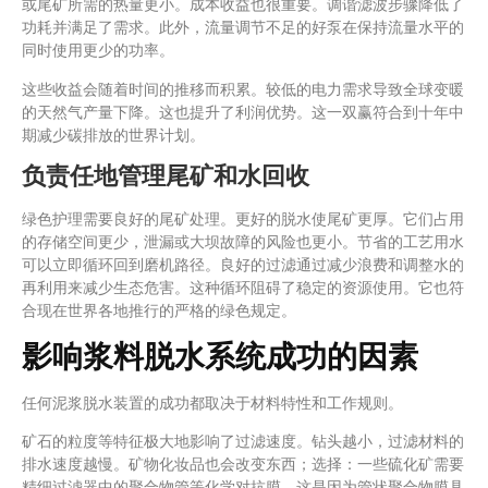
或尾矿所需的热量更小。成本收益也很重要。调谐滤波步骤降低了
功耗并满足了需求。此外，流量调节不足的好泵在保持流量水平的
同时使用更少的功率。
这些收益会随着时间的推移而积累。较低的电力需求导致全球变暖
的天然气产量下降。这也提升了利润优势。这一双赢符合到十年中
期减少碳排放的世界计划。
负责任地管理尾矿和水回收
绿色护理需要良好的尾矿处理。更好的脱水使尾矿更厚。它们占用
的存储空间更少，泄漏或大坝故障的风险也更小。节省的工艺用水
可以立即循环回到磨机路径。良好的过滤通过减少浪费和调整水的
再利用来减少生态危害。这种循环阻碍了稳定的资源使用。它也符
合现在世界各地推行的严格的绿色规定。
影响浆料脱水系统成功的因素
任何泥浆脱水装置的成功都取决于材料特性和工作规则。
矿石的粒度等特征极大地影响了过滤速度。钻头越小，过滤材料的
排水速度越慢。矿物化妆品也会改变东西；选择：一些硫化矿需要
精细过滤器中的聚合物管等化学对抗膜。这是因为管状聚合物膜具