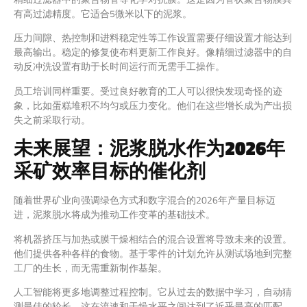
有高过滤精度。它适合5微米以下的泥浆。
压力间隙、热控制和进料稳定性等工作设置需要仔细设置才能达到
最高输出。稳定的修复使布料更新工作良好。像精细过滤器中的自
动反冲洗设置有助于长时间运行而无需手工操作。
员工培训同样重要。受过良好教育的工人可以很快发现奇怪的迹
象，比如蛋糕堆积不均匀或压力变化。他们在这些增长成为产出损
失之前采取行动。
未来展望：泥浆脱水作为2026年
采矿效率目标的催化剂
随着世界矿业向强调绿色方式和数字混合的2026年产量目标迈
进，泥浆脱水将成为推动工作变革的基础技术。
将机器挤压与加热或膜干燥相结合的混合设置将导致未来的设置。
他们提供各种各样的食物。基于零件的计划允许从测试场地到完整
工厂的生长，而无需重新制作基架。
人工智能将更多地调整过程控制。它从过去的数据中学习，自动猜
测最佳的轮长。这在流速和干燥水平之间达到了近乎最高的匹配。